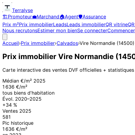
Terralyse
🏗️
Promoteur
💼
Marchand
🏠
Agent
🛡️
Assurance
Prix m²
Prix immobilier
Leads
Leads immobilier
QR vitrine
QR 
Nous recrutons
Estimer mon bien
Se connecter
Commencer
Accueil
›
Prix immobilier
›
Calvados
›
Vire Normandie
(
14500
)
Prix immobilier
Vire Normandie
(
145
Carte interactive des ventes DVF officielles + statistiques
Médian €/m²
2025
1 636 €/m²
tous biens d'habitation
Évol.
2020
–
2025
+
34
%
Ventes
2025
581
Pic historique
1 636 €/m²
en
2023