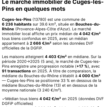
Le marché immobilier de Cuges-les-
Pins en quelques mots
Cuges-les-Pins
(13780) est une commune de
6 236 habitants
sur 39.6 km², située en
Bouches-du-
Rhône
(Provence-Alpes-Côte d'Azur). Le marché
immobilier local affiche un prix médian de
4 042 €/m²
tous biens confondus en 2025, avec un médian
appartement à
2 666 €/m²
selon les données DVF
officielles de la DGFiP.
Les maisons atteignent
4 403 €/m²
en médiane. Sur la
période 2020→2025 (5 ans), le marché de Cuges-les-
Pins enregistre une progression notable (
+17 %
), avec
91 transactions
en 2025. À titre de comparaison, la
médiane du Bouches-du-Rhône s'établit à
4 000 €/m²
— Cuges-les-Pins se positionne 33 % en dessous de la
médiane Bouches-du-Rhône (13) et en dessous de la
moyenne nationale (3 240 €/m²).
✓
Médian tous biens
4 042 €/m²
en 2025 (données DVF
DGFiP officielles)