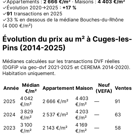
✓
Appartements :
2 666 €/m²
· Maisons :
4 403 €/m²
✓
Évolution 2020→2025 :
+17 %
✓
91
transactions en 2025
✓
33 % en dessous de la médiane Bouches-du-Rhône
(4 000 €/m²)
Évolution du prix au m² à
Cuges-les-
Pins
(
2014
-
2025
)
Médianes calculées sur les transactions DVF réelles
(DGFiP via geo-dvf 2021-
2025
et CEREMA 2014-2020
).
Habitation uniquement.
Médian
Neuf
Année
Appartement
Maison
Ventes
€/m²
(VEFA)
4 042
4 403
2025
2 666 €/m²
—
91
€/m²
€/m²
3 829
4 203
2024
2 537 €/m²
—
63
€/m²
€/m²
3 100
4 169
2023
2 143 €/m²
—
58
€/m²
€/m²