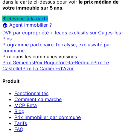
dans la carte ci-dessus pour voir
le prix médian de
votre immeuble sur 5 ans
.
↑ Revenir à la carte
🏠 Agent immobilier ?
DVF par copropriété + leads exclusifs sur
Cuges-les-
Pins
Programme partenaire Terralyse, exclusivité par
commune.
Prix dans les communes voisines
Prix
Gémenos
Prix
Roquefort-la-Bédoule
Prix
Le
Castellet
Prix
La Cadière-d'Azur
Produit
Fonctionnalités
Comment ça marche
MCP
Beta
Blog
Prix immobilier par commune
Tarifs
FAQ