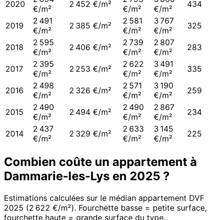
2020
2 452 €/m²
434
€/m²
€/m²
€/m²
2 491
2 581
3 767
2019
2 385 €/m²
325
€/m²
€/m²
€/m²
2 595
2 739
2 807
2018
2 406 €/m²
283
€/m²
€/m²
€/m²
2 395
2 622
3 491
2017
2 253 €/m²
335
€/m²
€/m²
€/m²
2 498
2 571
3 190
2016
2 326 €/m²
259
€/m²
€/m²
€/m²
2 490
2 490
2 867
2015
2 494 €/m²
234
€/m²
€/m²
€/m²
2 437
2 633
3 145
2014
2 329 €/m²
225
€/m²
€/m²
€/m²
Combien coûte un appartement à
Dammarie-les-Lys
en
2025
?
Estimations calculées sur le médian appartement DVF
2025
(
2 622 €/m²
). Fourchette basse = petite surface,
fourchette haute = grande surface du type.