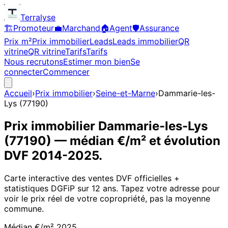
Terralyse
🏗️
Promoteur
💼
Marchand
🏠
Agent
🛡️
Assurance
Prix m²
Prix immobilier
Leads
Leads immobilier
QR
vitrine
QR vitrine
Tarifs
Tarifs
Nous recrutons
Estimer mon bien
Se
connecter
Commencer
Accueil
›
Prix immobilier
›
Seine-et-Marne
›
Dammarie-les-
Lys
(
77190
)
Prix immobilier
Dammarie-les-Lys
(
77190
)
— médian €/m² et évolution
DVF
2014
-
2025
.
Carte interactive des ventes DVF officielles +
statistiques DGFiP sur 12 ans. Tapez votre adresse pour
voir le prix réel de votre copropriété, pas la moyenne
commune.
Médian €/m²
2025