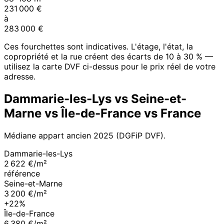
231 000
€
à
283 000
€
Ces fourchettes sont indicatives. L'étage, l'état, la
copropriété et la rue créent des écarts de 10 à 30 % —
utilisez la carte DVF ci-dessus pour le prix réel de votre
adresse.
Dammarie-les-Lys
vs
Seine-et-
Marne
vs
Île-de-France
vs France
Médiane appart ancien
2025
(DGFiP DVF).
Dammarie-les-Lys
2 622 €/m²
référence
Seine-et-Marne
3 200 €/m²
+22%
Île-de-France
6 380 €/m²