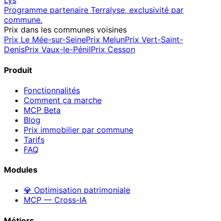
Lys
Programme partenaire Terralyse, exclusivité par
commune.
Prix dans les communes voisines
Prix
Le Mée-sur-Seine
Prix
Melun
Prix
Vert-Saint-
Denis
Prix
Vaux-le-Pénil
Prix
Cesson
Produit
Fonctionnalités
Comment ça marche
MCP
Beta
Blog
Prix immobilier par commune
Tarifs
FAQ
Modules
💎 Optimisation patrimoniale
MCP — Cross-IA
Métiers