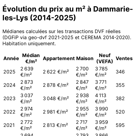
Évolution du prix au m² à
Dammarie-
les-Lys
(
2014
-
2025
)
Médianes calculées sur les transactions DVF réelles
(DGFiP via geo-dvf 2021-
2025
et CEREMA 2014-2020
).
Habitation uniquement.
Médian
Neuf
Année
Appartement
Maison
Ventes
€/m²
(VEFA)
2 639
2 700
3 785
2025
2 622 €/m²
346
€/m²
€/m²
€/m²
2 873
2 847
3 771
2024
2 878 €/m²
355
€/m²
€/m²
€/m²
3 037
2 938
4 113
2023
3 048 €/m²
382
€/m²
€/m²
€/m²
2 974
2 955
3 990
2022
2 981 €/m²
520
€/m²
€/m²
€/m²
2 772
2 717
3 959
2021
2 813 €/m²
595
€/m²
€/m²
€/m²
2 694
2 793
3 866