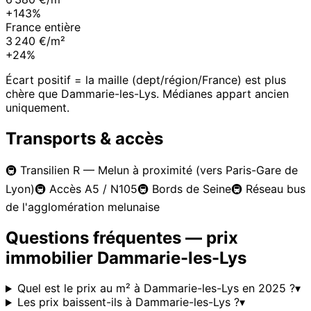
+143%
France entière
3 240 €/m²
+24%
Écart positif = la maille (dept/région/France) est plus
chère que
Dammarie-les-Lys
. Médianes appart ancien
uniquement.
Transports & accès
🚇
Transilien R — Melun à proximité (vers Paris-Gare de
Lyon)
🚇
Accès A5 / N105
🚇
Bords de Seine
🚇
Réseau bus
de l'agglomération melunaise
Questions fréquentes — prix
immobilier
Dammarie-les-Lys
Quel est le prix au m² à Dammarie-les-Lys en 2025 ?
▾
Les prix baissent-ils à Dammarie-les-Lys ?
▾