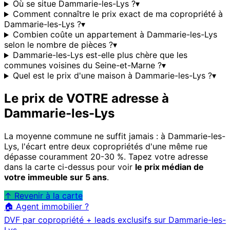
Où se situe Dammarie-les-Lys ?
▾
Comment connaître le prix exact de ma copropriété à
Dammarie-les-Lys ?
▾
Combien coûte un appartement à Dammarie-les-Lys
selon le nombre de pièces ?
▾
Dammarie-les-Lys est-elle plus chère que les
communes voisines du Seine-et-Marne ?
▾
Quel est le prix d'une maison à Dammarie-les-Lys ?
▾
Le prix de VOTRE adresse à
Dammarie-les-Lys
La moyenne commune ne suffit jamais : à
Dammarie-les-
Lys
, l'écart entre deux copropriétés d'une même rue
dépasse couramment 20-30 %. Tapez votre adresse
dans la carte ci-dessus pour voir
le prix médian de
votre immeuble sur 5 ans
.
↑ Revenir à la carte
🏠 Agent immobilier ?
DVF par copropriété + leads exclusifs sur
Dammarie-les-