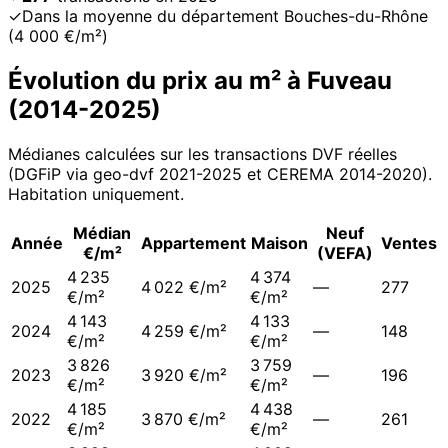
✓
Dans la moyenne du département Bouches-du-Rhône
(4 000 €/m²)
Évolution du prix au m² à
Fuveau
(
2014
-
2025
)
Médianes calculées sur les transactions DVF réelles
(DGFiP via geo-dvf 2021-
2025
et CEREMA 2014-2020
).
Habitation uniquement.
Médian
Neuf
Année
Appartement
Maison
Ventes
€/m²
(VEFA)
4 235
4 374
2025
4 022 €/m²
—
277
€/m²
€/m²
4 143
4 133
2024
4 259 €/m²
—
148
€/m²
€/m²
3 826
3 759
2023
3 920 €/m²
—
196
€/m²
€/m²
4 185
4 438
2022
3 870 €/m²
—
261
€/m²
€/m²