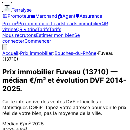
Terralyse
🏗️
Promoteur
💼
Marchand
🏠
Agent
🛡️
Assurance
Prix m²
Prix immobilier
Leads
Leads immobilier
QR
vitrine
QR vitrine
Tarifs
Tarifs
Nous recrutons
Estimer mon bien
Se
connecter
Commencer
Accueil
›
Prix immobilier
›
Bouches-du-Rhône
›
Fuveau
(
13710
)
Prix immobilier
Fuveau
(
13710
)
—
médian €/m² et évolution DVF
2014
-
2025
.
Carte interactive des ventes DVF officielles +
statistiques DGFiP. Tapez votre adresse pour voir le prix
réel de votre bien, pas la moyenne de la ville.
Médian €/m²
2025
4 235 €/m²