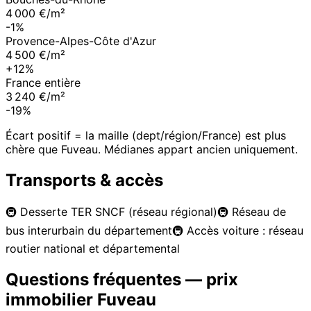
4 000 €/m²
-1%
Provence-Alpes-Côte d'Azur
4 500 €/m²
+12%
France entière
3 240 €/m²
-19%
Écart positif = la maille (dept/région/France) est plus
chère que
Fuveau
. Médianes appart ancien uniquement.
Transports & accès
🚇
Desserte TER SNCF (réseau régional)
🚇
Réseau de
bus interurbain du département
🚇
Accès voiture : réseau
routier national et départemental
Questions fréquentes — prix
immobilier
Fuveau