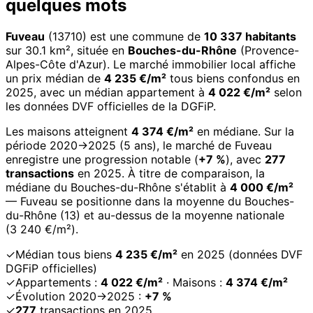
quelques mots
Fuveau
(13710) est une commune de
10 337 habitants
sur 30.1 km², située en
Bouches-du-Rhône
(Provence-
Alpes-Côte d'Azur). Le marché immobilier local affiche
un prix médian de
4 235 €/m²
tous biens confondus en
2025, avec un médian appartement à
4 022 €/m²
selon
les données DVF officielles de la DGFiP.
Les maisons atteignent
4 374 €/m²
en médiane. Sur la
période 2020→2025 (5 ans), le marché de Fuveau
enregistre une progression notable (
+7 %
), avec
277
transactions
en 2025. À titre de comparaison, la
médiane du Bouches-du-Rhône s'établit à
4 000 €/m²
— Fuveau se positionne dans la moyenne du Bouches-
du-Rhône (13) et au-dessus de la moyenne nationale
(3 240 €/m²).
✓
Médian tous biens
4 235 €/m²
en 2025 (données DVF
DGFiP officielles)
✓
Appartements :
4 022 €/m²
· Maisons :
4 374 €/m²
✓
Évolution 2020→2025 :
+7 %
✓
277
transactions en 2025