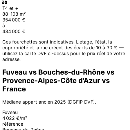
🏰
T4 et +
88
–
108
m²
354 000
€
à
434 000
€
Ces fourchettes sont indicatives. L'étage, l'état, la
copropriété et la rue créent des écarts de 10 à 30 % —
utilisez la carte DVF ci-dessus pour le prix réel de votre
adresse.
Fuveau
vs
Bouches-du-Rhône
vs
Provence-Alpes-Côte d'Azur
vs
France
Médiane appart ancien
2025
(DGFiP DVF).
Fuveau
4 022 €/m²
référence
Bouches-du-Rhône