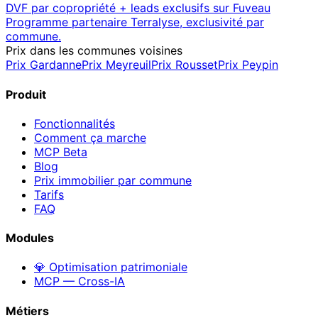
DVF par copropriété + leads exclusifs sur
Fuveau
Programme partenaire Terralyse, exclusivité par
commune.
Prix dans les communes voisines
Prix
Gardanne
Prix
Meyreuil
Prix
Rousset
Prix
Peypin
Produit
Fonctionnalités
Comment ça marche
MCP
Beta
Blog
Prix immobilier par commune
Tarifs
FAQ
Modules
💎 Optimisation patrimoniale
MCP — Cross-IA
Métiers