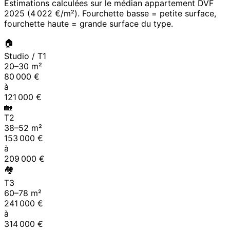
Estimations calculées sur le médian appartement DVF
2025
(
4 022 €/m²
). Fourchette basse = petite surface,
fourchette haute = grande surface du type.
🏠
Studio / T1
20
–
30
m²
80 000
€
à
121 000
€
🏡
T2
38
–
52
m²
153 000
€
à
209 000
€
🏘
T3
60
–
78
m²
241 000
€
à
314 000
€