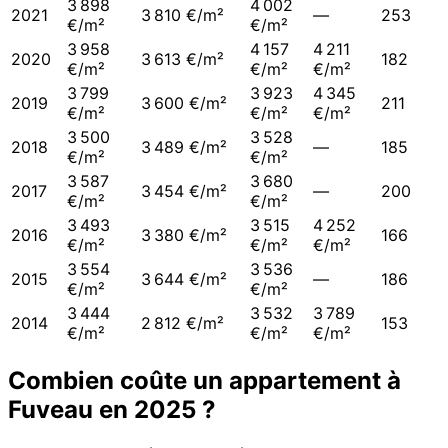
3 898
4 002
2021
3 810 €/m²
—
253
€/m²
€/m²
3 958
4 157
4 211
2020
3 613 €/m²
182
€/m²
€/m²
€/m²
3 799
3 923
4 345
2019
3 600 €/m²
211
€/m²
€/m²
€/m²
3 500
3 528
2018
3 489 €/m²
—
185
€/m²
€/m²
3 587
3 680
2017
3 454 €/m²
—
200
€/m²
€/m²
3 493
3 515
4 252
2016
3 380 €/m²
166
€/m²
€/m²
€/m²
3 554
3 536
2015
3 644 €/m²
—
186
€/m²
€/m²
3 444
3 532
3 789
2014
2 812 €/m²
153
€/m²
€/m²
€/m²
Combien coûte un appartement à
Fuveau
en
2025
?