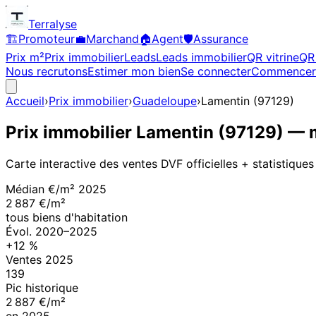
Terralyse
🏗️
Promoteur
💼
Marchand
🏠
Agent
🛡️
Assurance
Prix m²
Prix immobilier
Leads
Leads immobilier
QR vitrine
QR 
Nous recrutons
Estimer mon bien
Se connecter
Commencer
Accueil
›
Prix immobilier
›
Guadeloupe
›
Lamentin
(
97129
)
Prix immobilier
Lamentin
(
97129
)
— m
Carte interactive des ventes DVF officielles + statistiques
Médian €/m²
2025
2 887 €/m²
tous biens d'habitation
Évol.
2020
–
2025
+
12
%
Ventes
2025
139
Pic historique
2 887 €/m²
en
2025