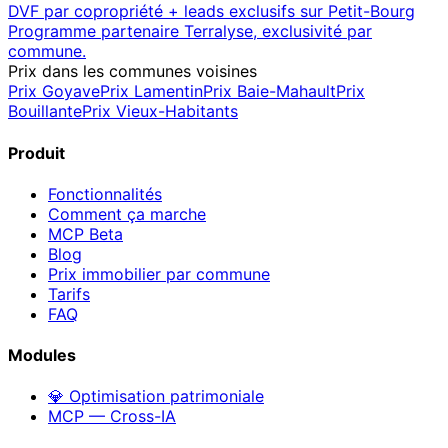
DVF par copropriété + leads exclusifs sur
Petit-Bourg
Programme partenaire Terralyse, exclusivité par
commune.
Prix dans les communes voisines
Prix
Goyave
Prix
Lamentin
Prix
Baie-Mahault
Prix
Bouillante
Prix
Vieux-Habitants
Produit
Fonctionnalités
Comment ça marche
MCP
Beta
Blog
Prix immobilier par commune
Tarifs
FAQ
Modules
💎 Optimisation patrimoniale
MCP — Cross-IA