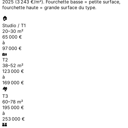
2025
(
3 243 €/m²
). Fourchette basse = petite surface,
fourchette haute = grande surface du type.
🏠
Studio / T1
20
–
30
m²
65 000
€
à
97 000
€
🏡
T2
38
–
52
m²
123 000
€
à
169 000
€
🏘
T3
60
–
78
m²
195 000
€
à
253 000
€
🏰