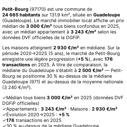
Petit-Bourg
(97170) est une commune de
24 665 habitants
sur 131.9 km², située en
Guadeloupe
(Guadeloupe). Le marché immobilier local affiche un prix
médian de
3 000 €/m²
tous biens confondus en 2025,
avec un médian appartement à
3 243 €/m²
selon les
données DVF officielles de la DGFiP.
Les maisons atteignent
2 930 €/m²
en médiane. Sur la
période 2020→2025 (5 ans), le marché de Petit-Bourg
enregistre une légère progression (
+5 %
), avec
176
transactions
en 2025. À titre de comparaison, la
médiane du Guadeloupe s'établit à
2 500 €/m²
— Petit-
Bourg se positionne 30 % au-dessus de la médiane
Guadeloupe (971) et au-dessus de la moyenne nationale
(3 240 €/m²).
✓
Médian tous biens
3 000 €/m²
en 2025 (données DVF
DGFiP officielles)
✓
Appartements :
3 243 €/m²
· Maisons :
2 930 €/m²
✓
Évolution 2020→2025 :
+5 %
✓
176
transactions en 2025
✓
30 % au-dessus de la médiane Guadeloupe