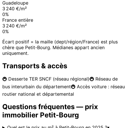
Guadeloupe
3 240 €/m²
0%
France entière
3 240 €/m²
0%
Écart positif = la maille (dept/région/France) est plus
chère que
Petit-Bourg
. Médianes appart ancien
uniquement.
Transports & accès
🚇
Desserte TER SNCF (réseau régional)
🚇
Réseau de
bus interurbain du département
🚇
Accès voiture : réseau
routier national et départemental
Questions fréquentes — prix
immobilier
Petit-Bourg
Quel est le prix au m² à Petit-Bourg en 2025 ?
▾