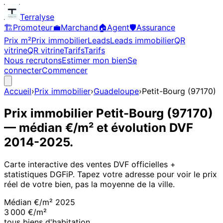
Terralyse
🏗️
Promoteur
💼
Marchand
🏠
Agent
🛡️
Assurance
Prix m²
Prix immobilier
Leads
Leads immobilier
QR
vitrine
QR vitrine
Tarifs
Tarifs
Nous recrutons
Estimer mon bien
Se
connecter
Commencer
Accueil
›
Prix immobilier
›
Guadeloupe
›
Petit-Bourg
(
97170
)
Prix immobilier
Petit-Bourg
(
97170
)
— médian €/m² et évolution DVF
2014
-
2025
.
Carte interactive des ventes DVF officielles +
statistiques DGFiP. Tapez votre adresse pour voir le prix
réel de votre bien, pas la moyenne de la ville.
Médian €/m²
2025
3 000 €/m²
tous biens d'habitation