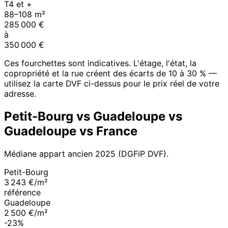
T4 et +
88
–
108
m²
285 000
€
à
350 000
€
Ces fourchettes sont indicatives. L'étage, l'état, la
copropriété et la rue créent des écarts de 10 à 30 % —
utilisez la carte DVF ci-dessus pour le prix réel de votre
adresse.
Petit-Bourg
vs
Guadeloupe
vs
Guadeloupe
vs France
Médiane appart ancien
2025
(DGFiP DVF).
Petit-Bourg
3 243 €/m²
référence
Guadeloupe
2 500 €/m²
-23%