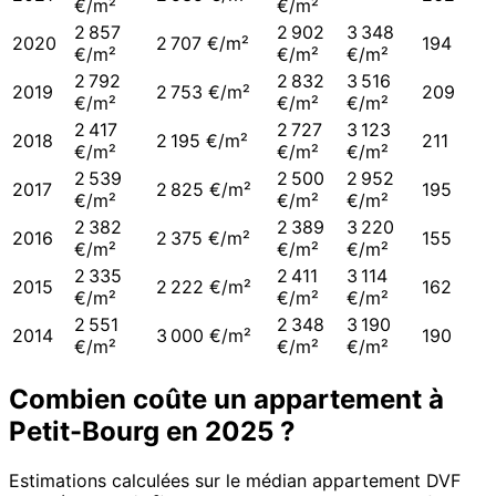
€/m²
€/m²
2 857
2 902
3 348
2020
2 707 €/m²
194
€/m²
€/m²
€/m²
2 792
2 832
3 516
2019
2 753 €/m²
209
€/m²
€/m²
€/m²
2 417
2 727
3 123
2018
2 195 €/m²
211
€/m²
€/m²
€/m²
2 539
2 500
2 952
2017
2 825 €/m²
195
€/m²
€/m²
€/m²
2 382
2 389
3 220
2016
2 375 €/m²
155
€/m²
€/m²
€/m²
2 335
2 411
3 114
2015
2 222 €/m²
162
€/m²
€/m²
€/m²
2 551
2 348
3 190
2014
3 000 €/m²
190
€/m²
€/m²
€/m²
Combien coûte un appartement à
Petit-Bourg
en
2025
?
Estimations calculées sur le médian appartement DVF