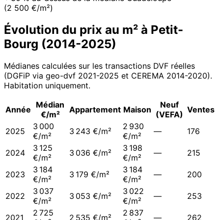
(2 500 €/m²)
Évolution du prix au m² à
Petit-
Bourg
(
2014
-
2025
)
Médianes calculées sur les transactions DVF réelles
(DGFiP via geo-dvf 2021-
2025
et CEREMA 2014-2020
).
Habitation uniquement.
Médian
Neuf
Année
Appartement
Maison
Ventes
€/m²
(VEFA)
3 000
2 930
2025
3 243 €/m²
—
176
€/m²
€/m²
3 125
3 198
2024
3 036 €/m²
—
215
€/m²
€/m²
3 184
3 184
2023
3 179 €/m²
—
200
€/m²
€/m²
3 037
3 022
2022
3 053 €/m²
—
253
€/m²
€/m²
2 725
2 837
2021
2 535 €/m²
—
262