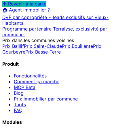
↑ Revenir à la carte
🏠 Agent immobilier ?
DVF par copropriété + leads exclusifs sur
Vieux-
Habitants
Programme partenaire Terralyse, exclusivité par
commune.
Prix dans les communes voisines
Prix
Baillif
Prix
Saint-Claude
Prix
Bouillante
Prix
Gourbeyre
Prix
Basse-Terre
Produit
Fonctionnalités
Comment ça marche
MCP
Beta
Blog
Prix immobilier par commune
Tarifs
FAQ
Modules