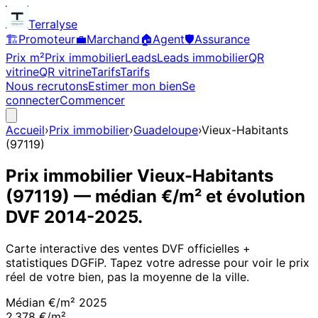
Terralyse
🏗️
Promoteur
💼
Marchand
🏠
Agent
🛡️
Assurance
Prix m²
Prix immobilier
Leads
Leads immobilier
QR
vitrine
QR vitrine
Tarifs
Tarifs
Nous recrutons
Estimer mon bien
Se
connecter
Commencer
Accueil
›
Prix immobilier
›
Guadeloupe
›
Vieux-Habitants
(
97119
)
Prix immobilier
Vieux-Habitants
(
97119
)
— médian €/m² et évolution
DVF
2014
-
2025
.
Carte interactive des ventes DVF officielles +
statistiques DGFiP. Tapez votre adresse pour voir le prix
réel de votre bien, pas la moyenne de la ville.
Médian €/m²
2025
2 378 €/m²