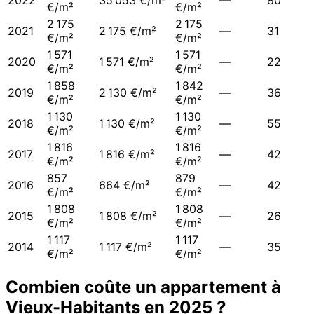
2022
35 053 €/m²
—
80
€/m²
€/m²
2 175
2 175
2021
2 175 €/m²
—
31
€/m²
€/m²
1 571
1 571
2020
1 571 €/m²
—
22
€/m²
€/m²
1 858
1 842
2019
2 130 €/m²
—
36
€/m²
€/m²
1 130
1 130
2018
1 130 €/m²
—
55
€/m²
€/m²
1 816
1 816
2017
1 816 €/m²
—
42
€/m²
€/m²
857
879
2016
664 €/m²
—
42
€/m²
€/m²
1 808
1 808
2015
1 808 €/m²
—
26
€/m²
€/m²
1 117
1 117
2014
1 117 €/m²
—
35
€/m²
€/m²
Combien coûte un appartement à
Vieux-Habitants
en
2025
?