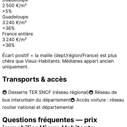
2 500 €/m²
+5%
Guadeloupe
3 240 €/m²
+36%
France entière
3 240 €/m²
+36%
Écart positif = la maille (dept/région/France) est plus
chère que
Vieux-Habitants
. Médianes appart ancien
uniquement.
Transports & accès
🚇
Desserte TER SNCF (réseau régional)
🚇
Réseau de
bus interurbain du département
🚇
Accès voiture : réseau
routier national et départemental
Questions fréquentes — prix