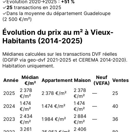
✓
Évolution 2020→2025 :
+51 %
✓
25
transactions en 2025
✓
Dans la moyenne du département Guadeloupe
(2 500 €/m²)
Évolution du prix au m² à
Vieux-
Habitants
(
2014
-
2025
)
Médianes calculées sur les transactions DVF réelles
(DGFiP via geo-dvf 2021-
2025
et CEREMA 2014-2020
).
Habitation uniquement.
Médian
Neuf
Année
Appartement
Maison
Ventes
€/m²
(VEFA)
2 378
2 378
2025
2 378 €/m²
—
25
€/m²
€/m²
1 474
1 474
2024
1 474 €/m²
—
40
€/m²
€/m²
2 434
2 884
2023
1 984 €/m²
—
36
€/m²
€/m²
3 261
2 406