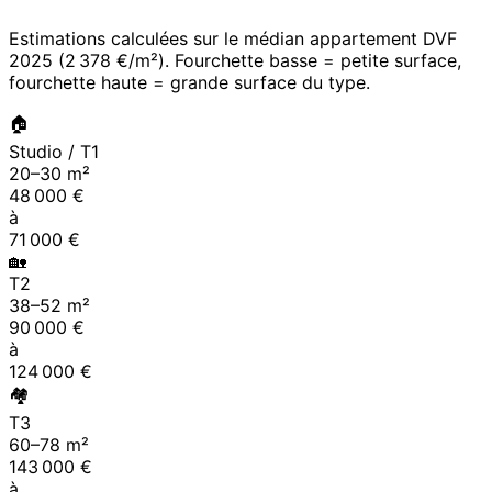
Estimations calculées sur le médian appartement DVF
2025
(
2 378 €/m²
). Fourchette basse = petite surface,
fourchette haute = grande surface du type.
🏠
Studio / T1
20
–
30
m²
48 000
€
à
71 000
€
🏡
T2
38
–
52
m²
90 000
€
à
124 000
€
🏘
T3
60
–
78
m²
143 000
€
à