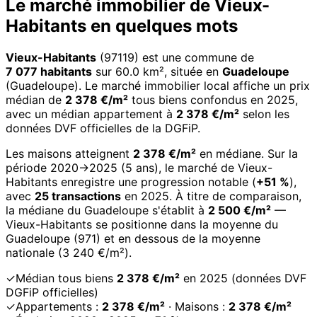
Le marché immobilier de Vieux-
Habitants en quelques mots
Vieux-Habitants
(97119) est une commune de
7 077 habitants
sur 60.0 km², située en
Guadeloupe
(Guadeloupe). Le marché immobilier local affiche un prix
médian de
2 378 €/m²
tous biens confondus en 2025,
avec un médian appartement à
2 378 €/m²
selon les
données DVF officielles de la DGFiP.
Les maisons atteignent
2 378 €/m²
en médiane. Sur la
période 2020→2025 (5 ans), le marché de Vieux-
Habitants enregistre une progression notable (
+51 %
),
avec
25 transactions
en 2025. À titre de comparaison,
la médiane du Guadeloupe s'établit à
2 500 €/m²
—
Vieux-Habitants se positionne dans la moyenne du
Guadeloupe (971) et en dessous de la moyenne
nationale (3 240 €/m²).
✓
Médian tous biens
2 378 €/m²
en 2025 (données DVF
DGFiP officielles)
✓
Appartements :
2 378 €/m²
· Maisons :
2 378 €/m²