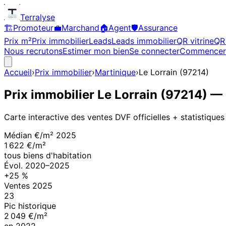
Terralyse
🏗️
Promoteur
💼
Marchand
🏠
Agent
🛡️
Assurance
Prix m²
Prix immobilier
Leads
Leads immobilier
QR vitrine
QR 
Nous recrutons
Estimer mon bien
Se connecter
Commencer
Accueil
›
Prix immobilier
›
Martinique
›
Le Lorrain
(
97214
)
Prix immobilier
Le Lorrain
(
97214
)
— 
Carte interactive des ventes DVF officielles + statistiques
Médian €/m²
2025
1 622 €/m²
tous biens d'habitation
Évol.
2020
–
2025
+
25
%
Ventes
2025
23
Pic historique
2 049 €/m²
en
2022