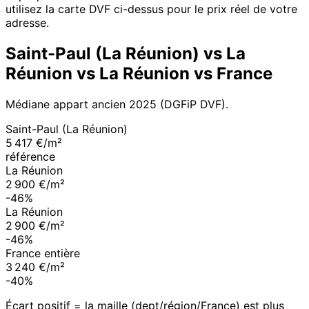
utilisez la carte DVF ci-dessus pour le prix réel de votre
adresse.
Saint-Paul (La Réunion)
vs
La
Réunion
vs
La Réunion
vs France
Médiane appart ancien
2025
(DGFiP DVF).
Saint-Paul (La Réunion)
5 417 €/m²
référence
La Réunion
2 900 €/m²
-46%
La Réunion
2 900 €/m²
-46%
France entière
3 240 €/m²
-40%
Écart positif = la maille (dept/région/France) est plus