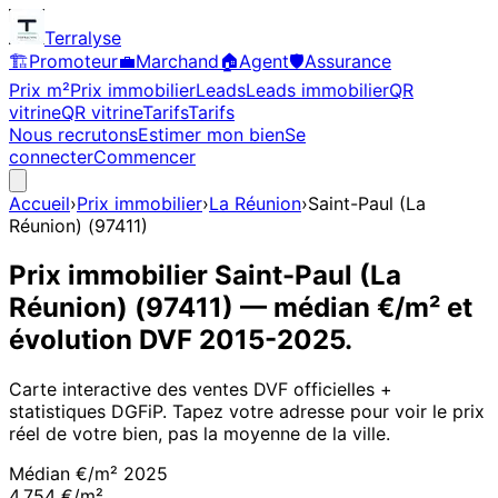
Terralyse
🏗️
Promoteur
💼
Marchand
🏠
Agent
🛡️
Assurance
Prix m²
Prix immobilier
Leads
Leads immobilier
QR
vitrine
QR vitrine
Tarifs
Tarifs
Nous recrutons
Estimer mon bien
Se
connecter
Commencer
Accueil
›
Prix immobilier
›
La Réunion
›
Saint-Paul (La
Réunion)
(
97411
)
Prix immobilier
Saint-Paul (La
Réunion)
(
97411
)
— médian €/m² et
évolution DVF
2015
-
2025
.
Carte interactive des ventes DVF officielles +
statistiques DGFiP. Tapez votre adresse pour voir le prix
réel de votre bien, pas la moyenne de la ville.
Médian €/m²
2025
4 754 €/m²