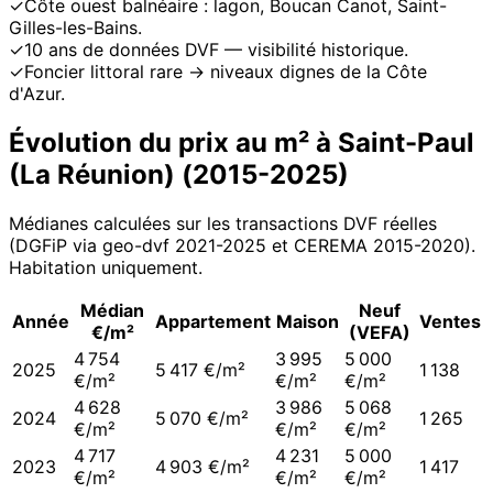
✓
Côte ouest balnéaire : lagon, Boucan Canot, Saint-
Gilles-les-Bains.
✓
10 ans de données DVF — visibilité historique.
✓
Foncier littoral rare → niveaux dignes de la Côte
d'Azur.
Évolution du prix au m² à
Saint-Paul
(La Réunion)
(
2015
-
2025
)
Médianes calculées sur les transactions DVF réelles
(DGFiP via geo-dvf 2021-
2025
et CEREMA 2015-2020
).
Habitation uniquement.
Médian
Neuf
Année
Appartement
Maison
Ventes
€/m²
(VEFA)
4 754
3 995
5 000
2025
5 417 €/m²
1 138
€/m²
€/m²
€/m²
4 628
3 986
5 068
2024
5 070 €/m²
1 265
€/m²
€/m²
€/m²
4 717
4 231
5 000
2023
4 903 €/m²
1 417
€/m²
€/m²
€/m²