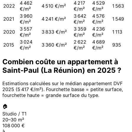
4 462
4 217
4 529
2022
4 510 €/m²
1 563
€/m²
€/m²
€/m²
3 960
3 642
4 576
2021
4 241 €/m²
1 549
€/m²
€/m²
€/m²
3 557
3 359
4 236
2020
3 833 €/m²
1 113
€/m²
€/m²
€/m²
3 024
2 622
4 689
2015
3 360 €/m²
935
€/m²
€/m²
€/m²
Combien coûte un appartement à
Saint-Paul (La Réunion)
en
2025
?
Estimations calculées sur le médian appartement DVF
2025
(
5 417 €/m²
). Fourchette basse = petite surface,
fourchette haute = grande surface du type.
🏠
Studio / T1
20
–
30
m²
108 000
€
à