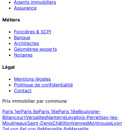
Agents immobiliers
Assurance
Métiers
Foncières & SCPI
Banque
Architectes
Géomètres-experts
Notaires
Légal
Mentions légales
Politique de confidentialité
Contact
Prix immobilier par commune
Paris 1er
Paris 8e
Paris 16e
Paris 18e
Boulogne-
Billancourt
Versailles
Nanterre
Levallois-Perret
Issy-les-
Moulineaux
Saint-Denis
Châtillon
Vanves
Montrouge
Lyon
2e
Lyon 6e
Lyon 8e
Marseille 6e
Marseille