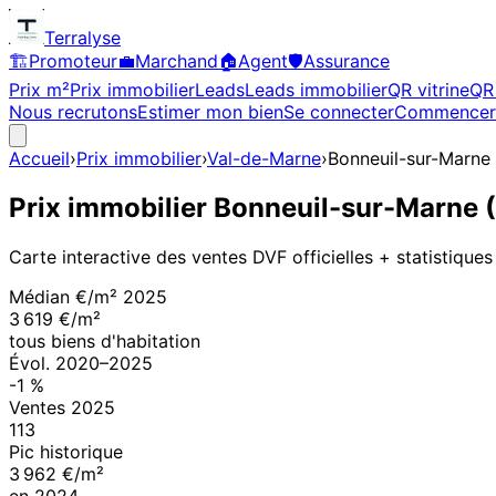
Terralyse
🏗️
Promoteur
💼
Marchand
🏠
Agent
🛡️
Assurance
Prix m²
Prix immobilier
Leads
Leads immobilier
QR vitrine
QR 
Nous recrutons
Estimer mon bien
Se connecter
Commencer
Accueil
›
Prix immobilier
›
Val-de-Marne
›
Bonneuil-sur-Marne
Prix immobilier
Bonneuil-sur-Marne
(
Carte interactive des ventes DVF officielles + statistiques
Médian €/m²
2025
3 619 €/m²
tous biens d'habitation
Évol.
2020
–
2025
-1
%
Ventes
2025
113
Pic historique
3 962 €/m²
en
2024