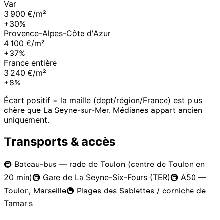
Var
3 900 €/m²
+30%
Provence-Alpes-Côte d'Azur
4 100 €/m²
+37%
France entière
3 240 €/m²
+8%
Écart positif = la maille (dept/région/France) est plus
chère que
La Seyne-sur-Mer
. Médianes appart ancien
uniquement.
Transports & accès
🚇
Bateau-bus — rade de Toulon (centre de Toulon en
20 min)
🚇
Gare de La Seyne–Six-Fours (TER)
🚇
A50 —
Toulon, Marseille
🚇
Plages des Sablettes / corniche de
Tamaris