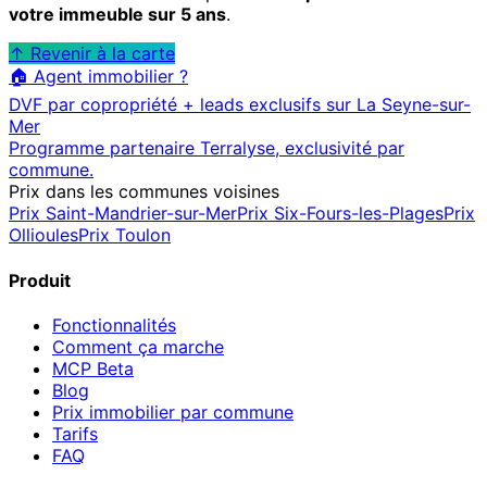
votre immeuble sur 5 ans
.
↑ Revenir à la carte
🏠 Agent immobilier ?
DVF par copropriété + leads exclusifs sur
La Seyne-sur-
Mer
Programme partenaire Terralyse, exclusivité par
commune.
Prix dans les communes voisines
Prix
Saint-Mandrier-sur-Mer
Prix
Six-Fours-les-Plages
Prix
Ollioules
Prix
Toulon
Produit
Fonctionnalités
Comment ça marche
MCP
Beta
Blog
Prix immobilier par commune
Tarifs
FAQ