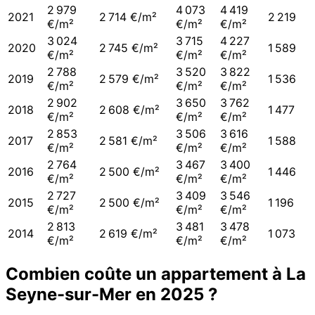
2 979
4 073
4 419
2021
2 714 €/m²
2 219
€/m²
€/m²
€/m²
3 024
3 715
4 227
2020
2 745 €/m²
1 589
€/m²
€/m²
€/m²
2 788
3 520
3 822
2019
2 579 €/m²
1 536
€/m²
€/m²
€/m²
2 902
3 650
3 762
2018
2 608 €/m²
1 477
€/m²
€/m²
€/m²
2 853
3 506
3 616
2017
2 581 €/m²
1 588
€/m²
€/m²
€/m²
2 764
3 467
3 400
2016
2 500 €/m²
1 446
€/m²
€/m²
€/m²
2 727
3 409
3 546
2015
2 500 €/m²
1 196
€/m²
€/m²
€/m²
2 813
3 481
3 478
2014
2 619 €/m²
1 073
€/m²
€/m²
€/m²
Combien coûte un appartement à
La
Seyne-sur-Mer
en
2025
?