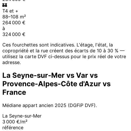
🏰
T4 et +
88
–
108
m²
264 000
€
à
324 000
€
Ces fourchettes sont indicatives. L'étage, l'état, la
copropriété et la rue créent des écarts de 10 à 30 % —
utilisez la carte DVF ci-dessus pour le prix réel de votre
adresse.
La Seyne-sur-Mer
vs
Var
vs
Provence-Alpes-Côte d'Azur
vs
France
Médiane appart ancien
2025
(DGFiP DVF).
La Seyne-sur-Mer
3 000 €/m²
référence