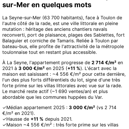
sur-Mer en quelques mots
La Seyne-sur-Mer (63 700 habitants), face à Toulon de
l'autre côté de la rade, est une ville littorale en pleine
mutation : héritage des anciens chantiers navals
reconverti, port de plaisance, plages des Sablettes, fort
Balaguier et corniche de Tamaris. Reliée à Toulon par
bateau-bus, elle profite de l'attractivité de la métropole
toulonnaise tout en restant plus accessible.
À La Seyne, l'appartement progresse de
2 714 €/m²
en
2021 à
3 000 €/m²
en 2025 (
+11 %
). L'écart avec la
maison est saisissant : ~4 556 €/m² pour cette dernière,
l'un des plus forts différentiels du lot, signe d'une très
forte prime sur les villas littorales avec vue sur la rade.
Le marché reste actif (~1 690 ventes/an) et plus
abordable que les communes huppées du Var.
✓
Médian appartement 2025 :
3 000 €/m²
(vs 2 714
€/m² en 2021).
✓
Hausse de
+11 %
depuis 2021.
✓
Maison ~4 556 €/m² : très forte prime sur les villas