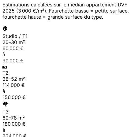
Estimations calculées sur le médian appartement DVF
2025
(
3 000 €/m²
). Fourchette basse = petite surface,
fourchette haute = grande surface du type.
🏠
Studio / T1
20
–
30
m²
60 000
€
à
90 000
€
🏡
T2
38
–
52
m²
114 000
€
à
156 000
€
🏘
T3
60
–
78
m²
180 000
€
à
234 000
€