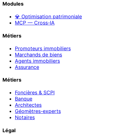
Modules
💎 Optimisation patrimoniale
MCP — Cross-IA
Métiers
Promoteurs immobiliers
Marchands de biens
Agents immobiliers
Assurance
Métiers
Foncières & SCPI
Banque
Architectes
Géomètres-experts
Notaires
Légal