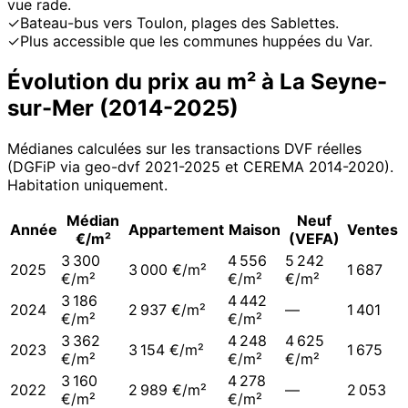
vue rade.
✓
Bateau-bus vers Toulon, plages des Sablettes.
✓
Plus accessible que les communes huppées du Var.
Évolution du prix au m² à
La Seyne-
sur-Mer
(
2014
-
2025
)
Médianes calculées sur les transactions DVF réelles
(DGFiP via geo-dvf 2021-
2025
et CEREMA 2014-2020
).
Habitation uniquement.
Médian
Neuf
Année
Appartement
Maison
Ventes
€/m²
(VEFA)
3 300
4 556
5 242
2025
3 000 €/m²
1 687
€/m²
€/m²
€/m²
3 186
4 442
2024
2 937 €/m²
—
1 401
€/m²
€/m²
3 362
4 248
4 625
2023
3 154 €/m²
1 675
€/m²
€/m²
€/m²
3 160
4 278
2022
2 989 €/m²
—
2 053
€/m²
€/m²