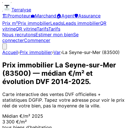
Terralyse
🏗️
Promoteur
💼
Marchand
🏠
Agent
🛡️
Assurance
Prix m²
Prix immobilier
Leads
Leads immobilier
QR
vitrine
QR vitrine
Tarifs
Tarifs
Nous recrutons
Estimer mon bien
Se
connecter
Commencer
Accueil
›
Prix immobilier
›
Var
›
La Seyne-sur-Mer
(
83500
)
Prix immobilier
La Seyne-sur-Mer
(
83500
)
— médian €/m² et
évolution DVF
2014
-
2025
.
Carte interactive des ventes DVF officielles +
statistiques DGFiP. Tapez votre adresse pour voir le prix
réel de votre bien, pas la moyenne de la ville.
Médian €/m²
2025
3 300 €/m²
tous biens d'habitation