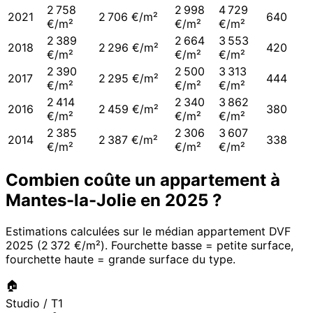
2 758
2 998
4 729
2021
2 706 €/m²
640
€/m²
€/m²
€/m²
2 389
2 664
3 553
2018
2 296 €/m²
420
€/m²
€/m²
€/m²
2 390
2 500
3 313
2017
2 295 €/m²
444
€/m²
€/m²
€/m²
2 414
2 340
3 862
2016
2 459 €/m²
380
€/m²
€/m²
€/m²
2 385
2 306
3 607
2014
2 387 €/m²
338
€/m²
€/m²
€/m²
Combien coûte un appartement à
Mantes-la-Jolie
en
2025
?
Estimations calculées sur le médian appartement DVF
2025
(
2 372 €/m²
). Fourchette basse = petite surface,
fourchette haute = grande surface du type.
🏠
Studio / T1