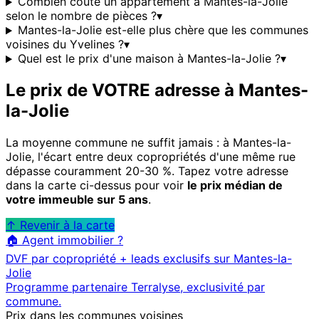
Combien coûte un appartement à Mantes-la-Jolie
selon le nombre de pièces ?
▾
Mantes-la-Jolie est-elle plus chère que les communes
voisines du Yvelines ?
▾
Quel est le prix d'une maison à Mantes-la-Jolie ?
▾
Le prix de VOTRE adresse à
Mantes-
la-Jolie
La moyenne commune ne suffit jamais : à
Mantes-la-
Jolie
, l'écart entre deux copropriétés d'une même rue
dépasse couramment 20-30 %. Tapez votre adresse
dans la carte ci-dessus pour voir
le prix médian de
votre immeuble sur 5 ans
.
↑ Revenir à la carte
🏠 Agent immobilier ?
DVF par copropriété + leads exclusifs sur
Mantes-la-
Jolie
Programme partenaire Terralyse, exclusivité par
commune.
Prix dans les communes voisines