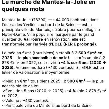
Le marché de Mantes-la-Jolie en
quelques mots
Mantes-la-Jolie (78200) — ~44 000 habitants, dans
l'ouest des Yvelines au bord de la Seine — est la
principale ville du Mantois, célèbre pour sa collégiale
Notre-Dame. Ville populaire marquée par le grand
quartier du
Val Fourré
en rénovation, elle est
transformée par l'arrivée d'
EOLE (RER E prolongé)
.
Le médian €/m² (tous biens) s'établit à
2 500 €/m² en
2025
—
le plus accessible de ce lot
— après un pic à 2
878 €/m² en 2022, soit environ
-4 % sur 5 ans (2020 →
2025)
. Volume modéré (~430 ventes/an) ; EOLE est un
levier de valorisation à moyen terme.
✓
Médian €/m² tous biens 2025 :
2 500 €/m²
— le plus
accessible de ce lot.
✓
Évolution 5 ans (2020 → 2025) :
-4 %
(pic 2 878 €/m²
en 2022).
✓
Volume : ~430 ventes/an.
✓
Principale ville du Mantois, au bord de la Seine.