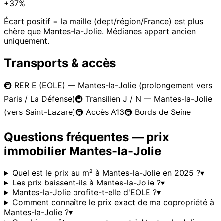
+37%
Écart positif = la maille (dept/région/France) est plus
chère que
Mantes-la-Jolie
. Médianes appart ancien
uniquement.
Transports & accès
🚇
RER E (EOLE) — Mantes-la-Jolie (prolongement vers
Paris / La Défense)
🚇
Transilien J / N — Mantes-la-Jolie
(vers Saint-Lazare)
🚇
Accès A13
🚇
Bords de Seine
Questions fréquentes — prix
immobilier
Mantes-la-Jolie
Quel est le prix au m² à Mantes-la-Jolie en 2025 ?
▾
Les prix baissent-ils à Mantes-la-Jolie ?
▾
Mantes-la-Jolie profite-t-elle d'EOLE ?
▾
Comment connaître le prix exact de ma copropriété à
Mantes-la-Jolie ?
▾