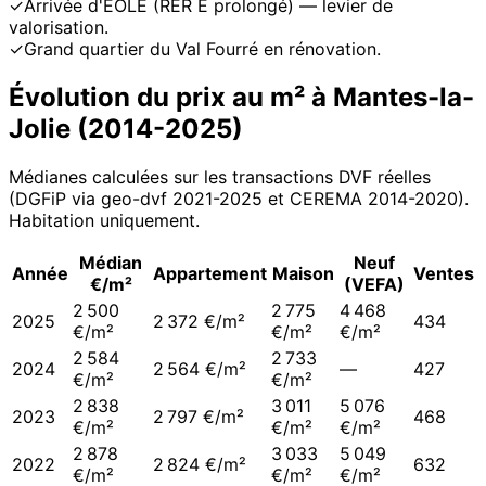
✓
Arrivée d'EOLE (RER E prolongé) — levier de
valorisation.
✓
Grand quartier du Val Fourré en rénovation.
Évolution du prix au m² à
Mantes-la-
Jolie
(
2014
-
2025
)
Médianes calculées sur les transactions DVF réelles
(DGFiP via geo-dvf 2021-
2025
et CEREMA 2014-2020
).
Habitation uniquement.
Médian
Neuf
Année
Appartement
Maison
Ventes
€/m²
(VEFA)
2 500
2 775
4 468
2025
2 372 €/m²
434
€/m²
€/m²
€/m²
2 584
2 733
2024
2 564 €/m²
—
427
€/m²
€/m²
2 838
3 011
5 076
2023
2 797 €/m²
468
€/m²
€/m²
€/m²
2 878
3 033
5 049
2022
2 824 €/m²
632
€/m²
€/m²
€/m²