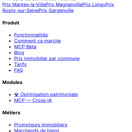
Prix
Mantes-la-Ville
Prix
Magnanville
Prix
Limay
Prix
Rosny-sur-Seine
Prix
Gargenville
Produit
Fonctionnalités
Comment ça marche
MCP
Beta
Blog
Prix immobilier par commune
Tarifs
FAQ
Modules
💎 Optimisation patrimoniale
MCP — Cross-IA
Métiers
Promoteurs immobiliers
Marchands de biens