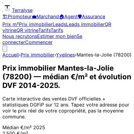
Terralyse
🏗️
Promoteur
💼
Marchand
🏠
Agent
🛡️
Assurance
Prix m²
Prix immobilier
Leads
Leads immobilier
QR
vitrine
QR vitrine
Tarifs
Tarifs
Nous recrutons
Estimer mon bien
Se
connecter
Commencer
Accueil
›
Prix immobilier
›
Yvelines
›
Mantes-la-Jolie
(
78200
)
Prix immobilier
Mantes-la-Jolie
(
78200
)
— médian €/m² et évolution
DVF
2014
-
2025
.
Carte interactive des ventes DVF officielles +
statistiques DGFiP sur 12 ans. Tapez votre adresse pour
voir le prix réel de votre copropriété, pas la moyenne
commune.
Médian €/m²
2025
2 500 €/m²