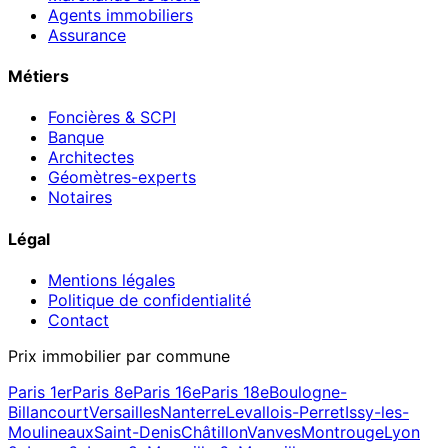
Agents immobiliers
Assurance
Métiers
Foncières & SCPI
Banque
Architectes
Géomètres-experts
Notaires
Légal
Mentions légales
Politique de confidentialité
Contact
Prix immobilier par commune
Paris 1er
Paris 8e
Paris 16e
Paris 18e
Boulogne-
Billancourt
Versailles
Nanterre
Levallois-Perret
Issy-les-
Moulineaux
Saint-Denis
Châtillon
Vanves
Montrouge
Lyon