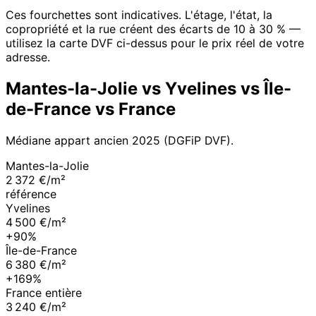
Ces fourchettes sont indicatives. L'étage, l'état, la
copropriété et la rue créent des écarts de 10 à 30 % —
utilisez la carte DVF ci-dessus pour le prix réel de votre
adresse.
Mantes-la-Jolie
vs
Yvelines
vs
Île-
de-France
vs France
Médiane appart ancien
2025
(DGFiP DVF).
Mantes-la-Jolie
2 372 €/m²
référence
Yvelines
4 500 €/m²
+90%
Île-de-France
6 380 €/m²
+169%
France entière
3 240 €/m²