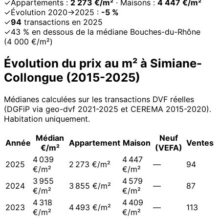
✓
Appartements :
2 273 €/m²
· Maisons :
4 447 €/m²
✓
Évolution 2020→2025 :
-5 %
✓
94
transactions en 2025
✓
43 % en dessous de la médiane Bouches-du-Rhône
(4 000 €/m²)
Évolution du prix au m² à
Simiane-
Collongue
(
2015
-
2025
)
Médianes calculées sur les transactions DVF réelles
(DGFiP via geo-dvf 2021-
2025
et CEREMA 2015-2020
).
Habitation uniquement.
Médian
Neuf
Année
Appartement
Maison
Ventes
€/m²
(VEFA)
4 039
4 447
2025
2 273 €/m²
—
94
€/m²
€/m²
3 955
4 579
2024
3 855 €/m²
—
87
€/m²
€/m²
4 318
4 409
2023
4 493 €/m²
—
113
€/m²
€/m²