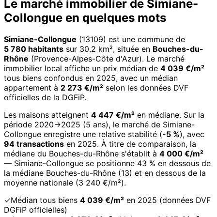
Le marché immobilier de Simiane-
Collongue en quelques mots
Simiane-Collongue
(13109) est une commune de
5 780 habitants
sur 30.2 km², située en
Bouches-du-
Rhône
(Provence-Alpes-Côte d'Azur). Le marché
immobilier local affiche un prix médian de
4 039 €/m²
tous biens confondus en 2025, avec un médian
appartement à
2 273 €/m²
selon les données DVF
officielles de la DGFiP.
Les maisons atteignent
4 447 €/m²
en médiane. Sur la
période 2020→2025 (5 ans), le marché de Simiane-
Collongue enregistre une relative stabilité (
-5 %
), avec
94 transactions
en 2025. À titre de comparaison, la
médiane du Bouches-du-Rhône s'établit à
4 000 €/m²
— Simiane-Collongue se positionne 43 % en dessous de
la médiane Bouches-du-Rhône (13) et en dessous de la
moyenne nationale (3 240 €/m²).
✓
Médian tous biens
4 039 €/m²
en 2025 (données DVF
DGFiP officielles)