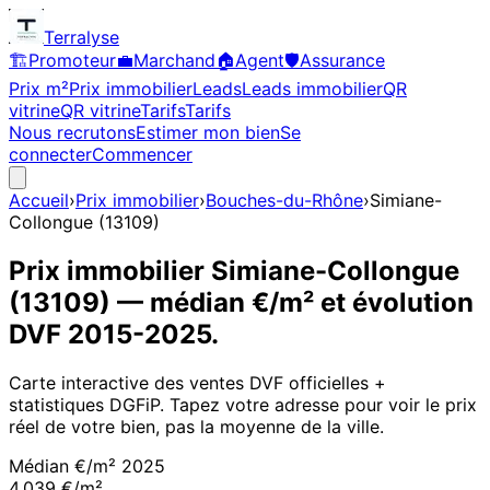
Terralyse
🏗️
Promoteur
💼
Marchand
🏠
Agent
🛡️
Assurance
Prix m²
Prix immobilier
Leads
Leads immobilier
QR
vitrine
QR vitrine
Tarifs
Tarifs
Nous recrutons
Estimer mon bien
Se
connecter
Commencer
Accueil
›
Prix immobilier
›
Bouches-du-Rhône
›
Simiane-
Collongue
(
13109
)
Prix immobilier
Simiane-Collongue
(
13109
)
— médian €/m² et évolution
DVF
2015
-
2025
.
Carte interactive des ventes DVF officielles +
statistiques DGFiP. Tapez votre adresse pour voir le prix
réel de votre bien, pas la moyenne de la ville.
Médian €/m²
2025
4 039 €/m²