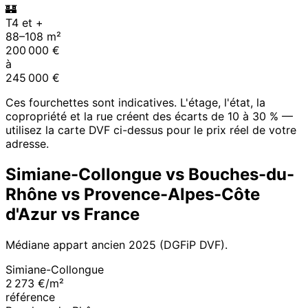
🏰
T4 et +
88
–
108
m²
200 000
€
à
245 000
€
Ces fourchettes sont indicatives. L'étage, l'état, la
copropriété et la rue créent des écarts de 10 à 30 % —
utilisez la carte DVF ci-dessus pour le prix réel de votre
adresse.
Simiane-Collongue
vs
Bouches-du-
Rhône
vs
Provence-Alpes-Côte
d'Azur
vs France
Médiane appart ancien
2025
(DGFiP DVF).
Simiane-Collongue
2 273 €/m²
référence