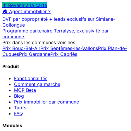
↑ Revenir à la carte
🏠 Agent immobilier ?
DVF par copropriété + leads exclusifs sur
Simiane-
Collongue
Programme partenaire Terralyse, exclusivité par
commune.
Prix dans les communes voisines
Prix
Bouc-Bel-Air
Prix
Septèmes-les-Vallons
Prix
Plan-de-
Cuques
Prix
Gardanne
Prix
Cabriès
Produit
Fonctionnalités
Comment ça marche
MCP
Beta
Blog
Prix immobilier par commune
Tarifs
FAQ
Modules