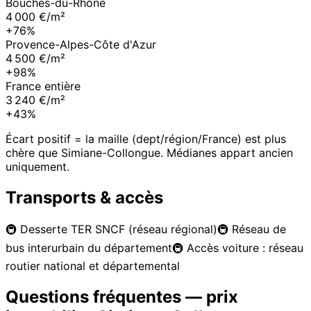
Bouches-du-Rhône
4 000 €/m²
+76%
Provence-Alpes-Côte d'Azur
4 500 €/m²
+98%
France entière
3 240 €/m²
+43%
Écart positif = la maille (dept/région/France) est plus
chère que
Simiane-Collongue
. Médianes appart ancien
uniquement.
Transports & accès
🚇
Desserte TER SNCF (réseau régional)
🚇
Réseau de
bus interurbain du département
🚇
Accès voiture : réseau
routier national et départemental
Questions fréquentes — prix