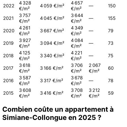
4 328
4 657
2022
4 059 €/m²
—
150
€/m²
€/m²
3 757
3 644
2021
4 045 €/m²
—
155
€/m²
€/m²
4 261
4 349
2020
3 667 €/m²
—
79
€/m²
€/m²
3 927
4 084
2019
3 094 €/m²
—
73
€/m²
€/m²
4 125
4 221
2018
3 340 €/m²
—
75
€/m²
€/m²
3 618
3 706
2 067
2017
3 166 €/m²
60
€/m²
€/m²
€/m²
3 587
3 678
2016
3 317 €/m²
—
78
€/m²
€/m²
3 608
3 708
3 212
2015
3 416 €/m²
59
€/m²
€/m²
€/m²
Combien coûte un appartement à
Simiane-Collongue
en
2025
?