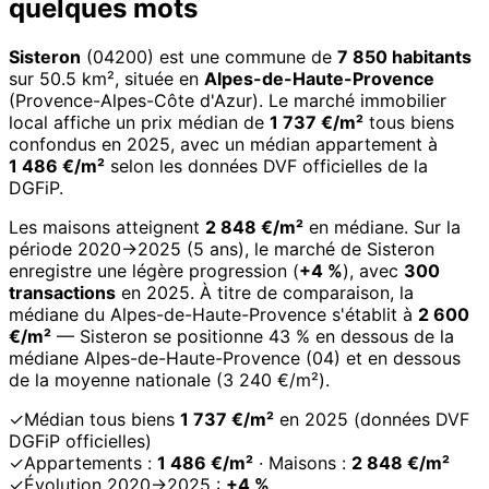
quelques mots
Sisteron
(04200) est une commune de
7 850 habitants
sur 50.5 km², située en
Alpes-de-Haute-Provence
(Provence-Alpes-Côte d'Azur). Le marché immobilier
local affiche un prix médian de
1 737 €/m²
tous biens
confondus en 2025, avec un médian appartement à
1 486 €/m²
selon les données DVF officielles de la
DGFiP.
Les maisons atteignent
2 848 €/m²
en médiane. Sur la
période 2020→2025 (5 ans), le marché de Sisteron
enregistre une légère progression (
+4 %
), avec
300
transactions
en 2025. À titre de comparaison, la
médiane du Alpes-de-Haute-Provence s'établit à
2 600
€/m²
— Sisteron se positionne 43 % en dessous de la
médiane Alpes-de-Haute-Provence (04) et en dessous
de la moyenne nationale (3 240 €/m²).
✓
Médian tous biens
1 737 €/m²
en 2025 (données DVF
DGFiP officielles)
✓
Appartements :
1 486 €/m²
· Maisons :
2 848 €/m²
✓
Évolution 2020→2025 :
+4 %