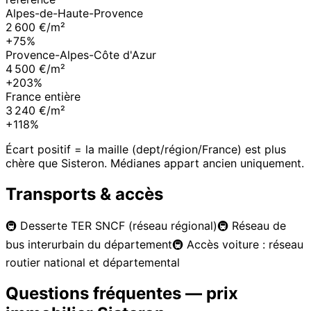
Alpes-de-Haute-Provence
2 600 €/m²
+75%
Provence-Alpes-Côte d'Azur
4 500 €/m²
+203%
France entière
3 240 €/m²
+118%
Écart positif = la maille (dept/région/France) est plus
chère que
Sisteron
. Médianes appart ancien uniquement.
Transports & accès
🚇
Desserte TER SNCF (réseau régional)
🚇
Réseau de
bus interurbain du département
🚇
Accès voiture : réseau
routier national et départemental
Questions fréquentes — prix