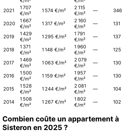
€/m²
€/m²
1 707
2 115
2021
1 574 €/m²
—
346
€/m²
€/m²
1 667
2 160
2020
1 317 €/m²
—
131
€/m²
€/m²
1 429
1 791
2019
1 295 €/m²
—
137
€/m²
€/m²
1 371
1 960
2018
1 148 €/m²
—
125
€/m²
€/m²
1 469
2 079
2017
1 063 €/m²
—
130
€/m²
€/m²
1 500
1 957
2016
1 159 €/m²
—
130
€/m²
€/m²
1 528
2 081
2015
1 244 €/m²
—
104
€/m²
€/m²
1 508
1 802
2014
1 267 €/m²
—
102
€/m²
€/m²
Combien coûte un appartement à
Sisteron
en
2025
?