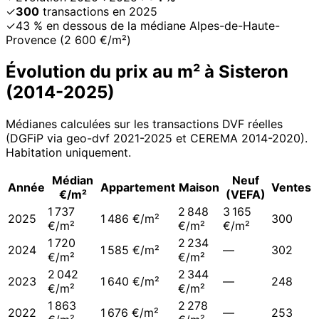
✓
300
transactions en 2025
✓
43 % en dessous de la médiane Alpes-de-Haute-
Provence (2 600 €/m²)
Évolution du prix au m² à
Sisteron
(
2014
-
2025
)
Médianes calculées sur les transactions DVF réelles
(DGFiP via geo-dvf 2021-
2025
et CEREMA 2014-2020
).
Habitation uniquement.
Médian
Neuf
Année
Appartement
Maison
Ventes
€/m²
(VEFA)
1 737
2 848
3 165
2025
1 486 €/m²
300
€/m²
€/m²
€/m²
1 720
2 234
2024
1 585 €/m²
—
302
€/m²
€/m²
2 042
2 344
2023
1 640 €/m²
—
248
€/m²
€/m²
1 863
2 278
2022
1 676 €/m²
—
253