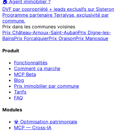
🏠 Agent immobilier ?
DVF par copropriété + leads exclusifs sur
Sisteron
Programme partenaire Terralyse, exclusivité par
commune.
Prix dans les communes voisines
Prix
Château-Arnoux-Saint-Auban
Prix
Digne-les-
Bains
Prix
Forcalquier
Prix
Oraison
Prix
Manosque
Produit
Fonctionnalités
Comment ça marche
MCP
Beta
Blog
Prix immobilier par commune
Tarifs
FAQ
Modules
💎 Optimisation patrimoniale
MCP — Cross-IA