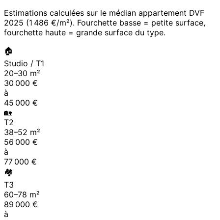
Estimations calculées sur le médian appartement DVF
2025
(
1 486 €/m²
). Fourchette basse = petite surface,
fourchette haute = grande surface du type.
🏠
Studio / T1
20
–
30
m²
30 000
€
à
45 000
€
🏡
T2
38
–
52
m²
56 000
€
à
77 000
€
🏘
T3
60
–
78
m²
89 000
€
à