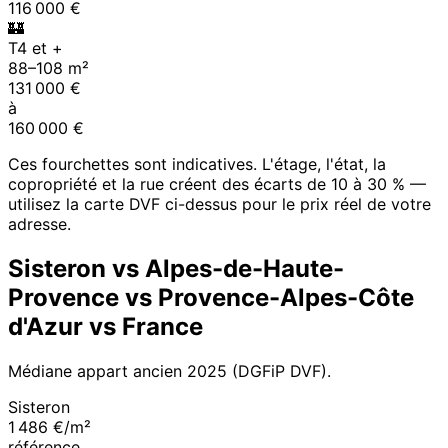
116 000
€
🏰
T4 et +
88
–
108
m²
131 000
€
à
160 000
€
Ces fourchettes sont indicatives. L'étage, l'état, la
copropriété et la rue créent des écarts de 10 à 30 % —
utilisez la carte DVF ci-dessus pour le prix réel de votre
adresse.
Sisteron
vs
Alpes-de-Haute-
Provence
vs
Provence-Alpes-Côte
d'Azur
vs France
Médiane appart ancien
2025
(DGFiP DVF).
Sisteron
1 486 €/m²
référence