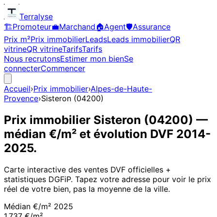
Terralyse
🏗️
Promoteur
💼
Marchand
🏠
Agent
🛡️
Assurance
Prix m²
Prix immobilier
Leads
Leads immobilier
QR
vitrine
QR vitrine
Tarifs
Tarifs
Nous recrutons
Estimer mon bien
Se
connecter
Commencer
Accueil
›
Prix immobilier
›
Alpes-de-Haute-
Provence
›
Sisteron
(
04200
)
Prix immobilier
Sisteron
(
04200
)
—
médian €/m² et évolution DVF
2014
-
2025
.
Carte interactive des ventes DVF officielles +
statistiques DGFiP. Tapez votre adresse pour voir le prix
réel de votre bien, pas la moyenne de la ville.
Médian €/m²
2025
1 737 €/m²